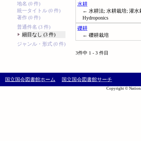
地名 (0 件)
水耕
統一タイトル (0 件)
← 水耕法; 水耕栽培; 灌
著作 (0 件)
Hydroponics
普通件名 (3 件)
礫耕
細目なし (3 件)
← 礫耕栽培
ジャンル・形式 (0 件)
3件中 1 - 3 件目
国立国会図書館ホーム
国立国会図書館サーチ
Copyright © Nationa