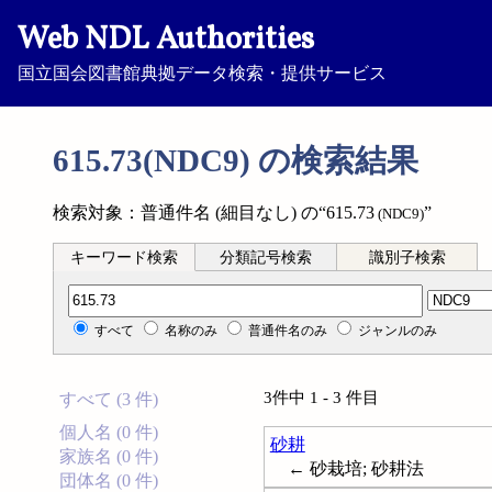
Web NDL Authorities
国立国会図書館典拠データ検索・提供サービス
615.73(NDC9) の検索結果
検索対象：普通件名 (細目なし) の“615.73
”
(NDC9)
キーワード検索
分類記号検索
識別子検索
分類記号検索
すべて
名称のみ
普通件名のみ
ジャンルのみ
3件中 1 - 3 件目
すべて (3 件)
個人名 (0 件)
砂耕
家族名 (0 件)
← 砂栽培; 砂耕法
団体名 (0 件)