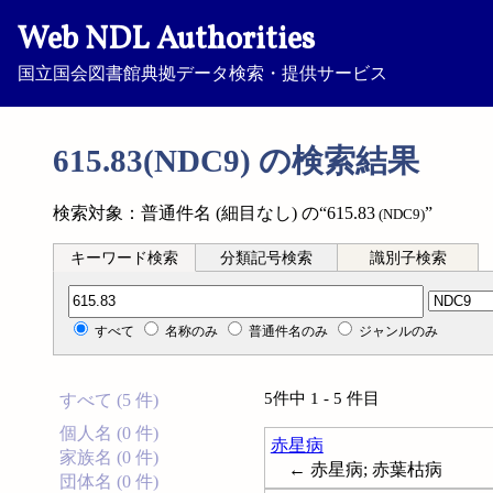
Web NDL Authorities
国立国会図書館典拠データ検索・提供サービス
615.83(NDC9) の検索結果
検索対象：普通件名 (細目なし) の“615.83
”
(NDC9)
キーワード検索
分類記号検索
識別子検索
分類記号検索
すべて
名称のみ
普通件名のみ
ジャンルのみ
5件中 1 - 5 件目
すべて (5 件)
個人名 (0 件)
赤星病
家族名 (0 件)
← 赤星病; 赤葉枯病
団体名 (0 件)