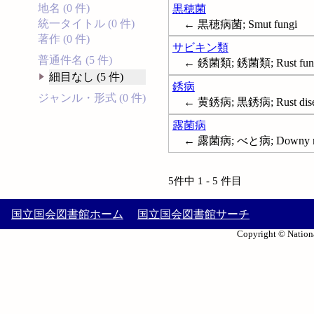
地名 (0 件)
黒穂菌
統一タイトル (0 件)
← 黒穂病菌; Smut fungi
著作 (0 件)
サビキン類
普通件名 (5 件)
← 銹菌類; 銹菌類; Rust fun
細目なし (5 件)
銹病
ジャンル・形式 (0 件)
← 黄銹病; 黒銹病; Rust dise
露菌病
← 露菌病; べと病; Downy mil
5件中 1 - 5 件目
国立国会図書館ホーム
国立国会図書館サーチ
Copyright © Nationa