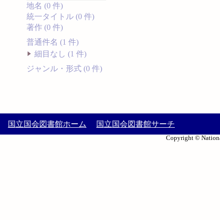
地名 (0 件)
統一タイトル (0 件)
著作 (0 件)
普通件名 (1 件)
細目なし (1 件)
ジャンル・形式 (0 件)
国立国会図書館ホーム
国立国会図書館サーチ
Copyright © Nationa