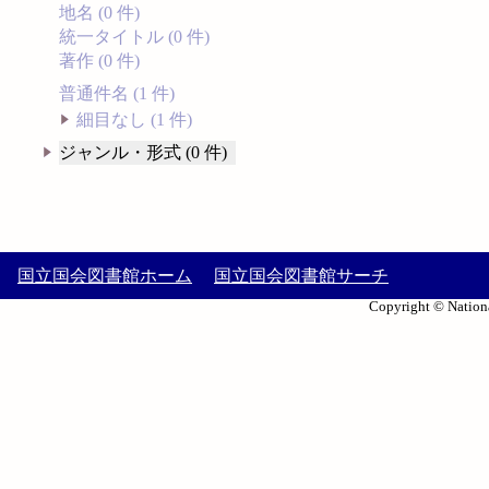
地名 (0 件)
統一タイトル (0 件)
著作 (0 件)
普通件名 (1 件)
細目なし (1 件)
ジャンル・形式 (0 件)
国立国会図書館ホーム
国立国会図書館サーチ
Copyright © Nationa