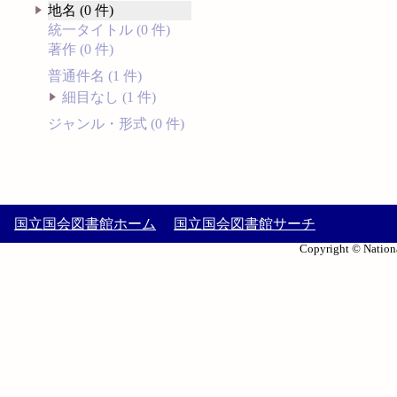
地名 (0 件)
統一タイトル (0 件)
著作 (0 件)
普通件名 (1 件)
細目なし (1 件)
ジャンル・形式 (0 件)
国立国会図書館ホーム
国立国会図書館サーチ
Copyright © Nationa