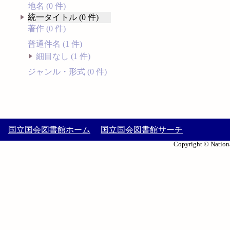
地名 (0 件)
統一タイトル (0 件)
著作 (0 件)
普通件名 (1 件)
細目なし (1 件)
ジャンル・形式 (0 件)
国立国会図書館ホーム
国立国会図書館サーチ
Copyright © Nationa