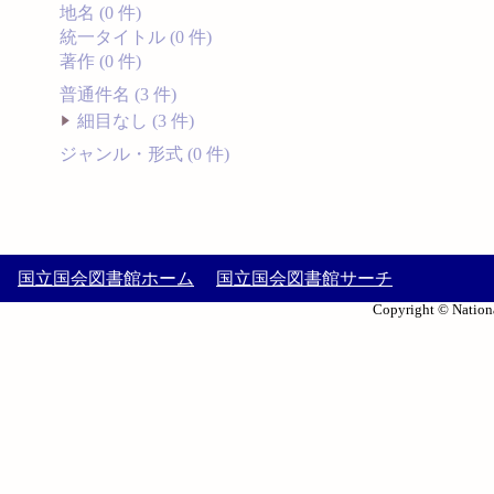
地名 (0 件)
統一タイトル (0 件)
著作 (0 件)
普通件名 (3 件)
細目なし (3 件)
ジャンル・形式 (0 件)
国立国会図書館ホーム
国立国会図書館サーチ
Copyright © Nationa