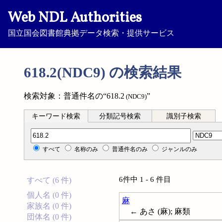
Web NDL Authorities
国立国会図書館典拠データ検索・提供サービス
618.2(NDC9) の検索結果
検索対象：普通件名の“618.2
”
(NDC9)
キーワード検索
分類記号検索
識別子検索
分類記号検索
すべて
名称のみ
普通件名のみ
ジャンルのみ
6件中 1 - 6 件目
すべて (6 件)
個人名 (0 件)
麻
家族名 (0 件)
← あさ (麻); 麻類
団体名 (0 件)