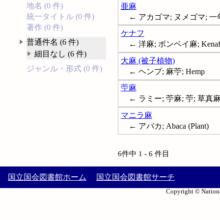
地名 (0 件)
亜麻
統一タイトル (0 件)
← アカゴマ; ヌメゴマ; 一年
著作 (0 件)
ケナフ
普通件名 (6 件)
← 洋麻; ボンベイ麻; Kena
細目なし (6 件)
大麻 (被子植物)
ジャンル・形式 (0 件)
← ヘンプ; 麻苧; Hemp
苧麻
← ラミー; 苧麻; 苧; 草真麻;
マニラ麻
← アバカ; Abaca (Plant)
6件中 1 - 6 件目
国立国会図書館ホーム
国立国会図書館サーチ
Copyright © Nationa