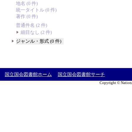
地名 (0 件)
統一タイトル (0 件)
著作 (0 件)
普通件名 (2 件)
細目なし (2 件)
ジャンル・形式 (0 件)
国立国会図書館ホーム
国立国会図書館サーチ
Copyright © Nationa