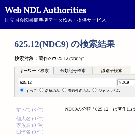
Web NDL Authorities
国立国会図書館典拠データ検索・提供サービス
625.12(NDC9) の検索結果
検索対象：著作の“625.12
”
(NDC9)
キーワード検索
分類記号検索
識別子検索
分類記号検索
すべて
名称のみ
普通件名のみ
ジャンルのみ
NDC9の分類「625.12」は著
すべて (3 件)
個人名 (0 件)
家族名 (0 件)
団体名 (0 件)