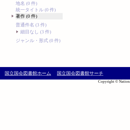
地名 (0 件)
統一タイトル (0 件)
著作 (0 件)
普通件名 (3 件)
細目なし (3 件)
ジャンル・形式 (0 件)
国立国会図書館ホーム
国立国会図書館サーチ
Copyright © Nationa