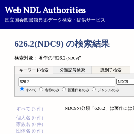
Web NDL Authorities
国立国会図書館典拠データ検索・提供サービス
626.2(NDC9) の検索結果
検索対象：著作の“626.2
”
(NDC9)
キーワード検索
分類記号検索
識別子検索
分類記号検索
すべて
名称のみ
普通件名のみ
ジャンルのみ
NDC9の分類「626.2」は著作
すべて (3 件)
個人名 (0 件)
家族名 (0 件)
団体名 (0 件)