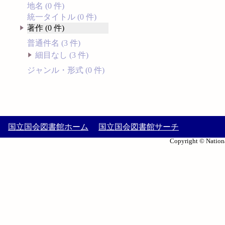
地名 (0 件)
統一タイトル (0 件)
著作 (0 件)
普通件名 (3 件)
細目なし (3 件)
ジャンル・形式 (0 件)
国立国会図書館ホーム
国立国会図書館サーチ
Copyright © Nationa