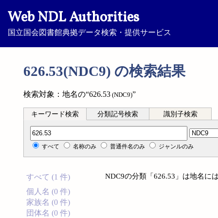
Web NDL Authorities
国立国会図書館典拠データ検索・提供サービス
626.53(NDC9) の検索結果
検索対象：地名の“626.53
”
(NDC9)
キーワード検索
分類記号検索
識別子検索
分類記号検索
すべて
名称のみ
普通件名のみ
ジャンルのみ
NDC9の分類「626.53」は地
すべて (1 件)
個人名 (0 件)
家族名 (0 件)
団体名 (0 件)