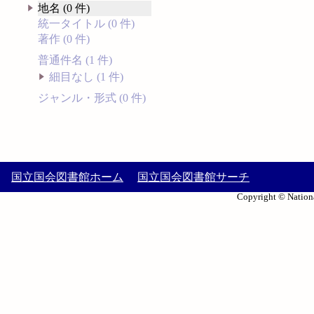
地名 (0 件)
統一タイトル (0 件)
著作 (0 件)
普通件名 (1 件)
細目なし (1 件)
ジャンル・形式 (0 件)
国立国会図書館ホーム
国立国会図書館サーチ
Copyright © Nationa