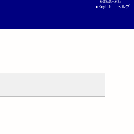
検索結果へ移動
▸
English
ヘルプ