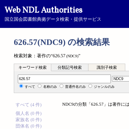
Web NDL Authorities
国立国会図書館典拠データ検索・提供サービス
626.57(NDC9) の検索結果
検索対象：著作の“626.57
”
(NDC9)
キーワード検索
分類記号検索
識別子検索
分類記号検索
すべて
名称のみ
普通件名のみ
ジャンルのみ
NDC9の分類「626.57」は著
すべて (4 件)
個人名 (0 件)
家族名 (0 件)
団体名 (0 件)