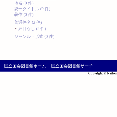
地名 (0 件)
統一タイトル (0 件)
著作 (0 件)
普通件名 (2 件)
細目なし (2 件)
ジャンル・形式 (0 件)
国立国会図書館ホーム
国立国会図書館サーチ
Copyright © Nationa