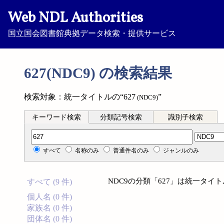
Web NDL Authorities
国立国会図書館典拠データ検索・提供サービス
627(NDC9) の検索結果
検索対象：統一タイトルの“627
”
(NDC9)
キーワード検索
分類記号検索
識別子検索
分類記号検索
すべて
名称のみ
普通件名のみ
ジャンルのみ
NDC9の分類「627」は統一タ
すべて (9 件)
個人名 (0 件)
家族名 (0 件)
団体名 (0 件)