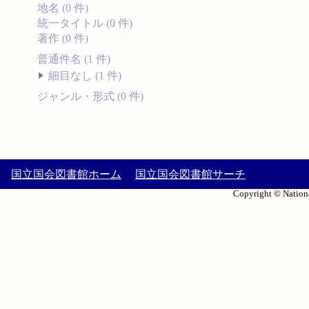
地名 (0 件)
統一タイトル (0 件)
著作 (0 件)
普通件名 (1 件)
細目なし (1 件)
ジャンル・形式 (0 件)
国立国会図書館ホーム
国立国会図書館サーチ
Copyright © Nationa