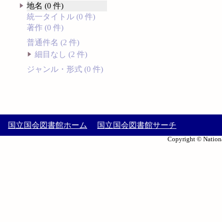
地名 (0 件)
統一タイトル (0 件)
著作 (0 件)
普通件名 (2 件)
細目なし (2 件)
ジャンル・形式 (0 件)
国立国会図書館ホーム
国立国会図書館サーチ
Copyright © Nationa