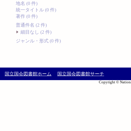
地名 (0 件)
統一タイトル (0 件)
著作 (0 件)
普通件名 (2 件)
細目なし (2 件)
ジャンル・形式 (0 件)
国立国会図書館ホーム
国立国会図書館サーチ
Copyright © Nationa