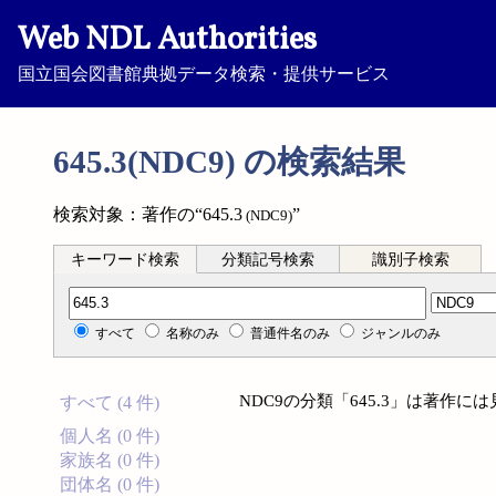
Web NDL Authorities
国立国会図書館典拠データ検索・提供サービス
645.3(NDC9) の検索結果
検索対象：著作の“645.3
”
(NDC9)
キーワード検索
分類記号検索
識別子検索
分類記号検索
すべて
名称のみ
普通件名のみ
ジャンルのみ
NDC9の分類「645.3」は著作
すべて (4 件)
個人名 (0 件)
家族名 (0 件)
団体名 (0 件)