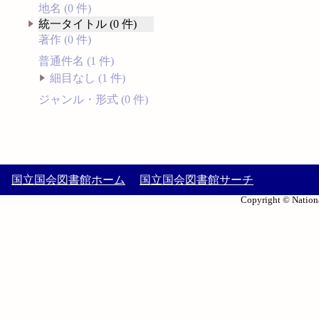
地名 (0 件)
統一タイトル (0 件)
著作 (0 件)
普通件名 (1 件)
細目なし (1 件)
ジャンル・形式 (0 件)
国立国会図書館ホーム
国立国会図書館サーチ
Copyright © Nationa