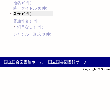
地名 (0 件)
統一タイトル (0 件)
著作 (0 件)
普通件名 (1 件)
細目なし (1 件)
ジャンル・形式 (0 件)
国立国会図書館ホーム
国立国会図書館サーチ
Copyright © Nationa