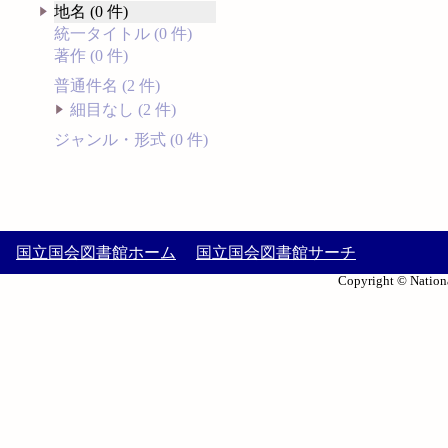
地名 (0 件)
統一タイトル (0 件)
著作 (0 件)
普通件名 (2 件)
細目なし (2 件)
ジャンル・形式 (0 件)
国立国会図書館ホーム
国立国会図書館サーチ
Copyright © Nationa