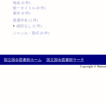
地名 (0 件)
統一タイトル (0 件)
著作 (0 件)
普通件名 (2 件)
細目なし (2 件)
ジャンル・形式 (0 件)
国立国会図書館ホーム
国立国会図書館サーチ
Copyright © Nationa