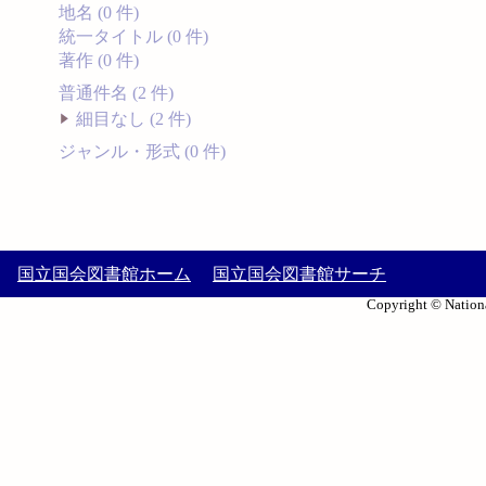
地名 (0 件)
統一タイトル (0 件)
著作 (0 件)
普通件名 (2 件)
細目なし (2 件)
ジャンル・形式 (0 件)
国立国会図書館ホーム
国立国会図書館サーチ
Copyright © Nationa