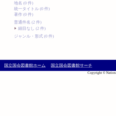
地名 (0 件)
統一タイトル (0 件)
著作 (0 件)
普通件名 (2 件)
細目なし (2 件)
ジャンル・形式 (0 件)
国立国会図書館ホーム
国立国会図書館サーチ
Copyright © Nationa