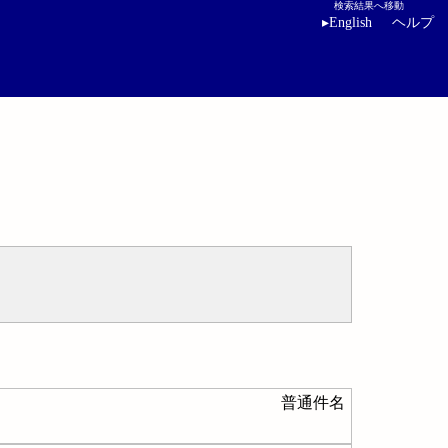
検索結果へ移動
▸
English
ヘルプ
普通件名