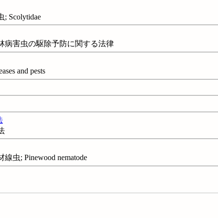
colytidae
森林病害虫の駆除予防に関する法律
es and pests
法
法
; Pinewood nematode