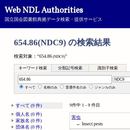
Web NDL Authorities
国立国会図書館典拠データ検索・提供サービス
654.86(NDC9) の検索結果
検索対象：“654.86
”
(NDC9)
キーワード検索
分類記号検索
識別子検索
分類記号検索
すべて
名称のみ
普通件名のみ
ジャンルのみ
9件中 1 - 9 件目
すべて (9 件)
個人名 (0 件)
害虫
家族名 (0 件)
← Insect pests
団体名 (0 件)