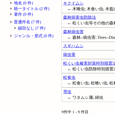
地名 (0 件)
キクイムシ
統一タイトル (2 件)
← 木喰虫; 木食い虫; 木蠧虫; S
著作 (0 件)
森林病害虫防除法
普通件名 (7 件)
← 松くい虫等その他の
細目なし (7 件)
森林病虫害
ジャンル・形式 (0 件)
← 森林--病虫害; Trees--Diseas
スギハムシ
病虫害
松くい虫被害対策特別措置
← 松くい虫防除特別措置
松食虫
← 松食い虫; 松喰い虫; 松材線虫
雪虫
← ワタムシ属; 綿虫
9件中 1 - 9 件目