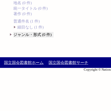
地名 (0 件)
統一タイトル (0 件)
著作 (0 件)
普通件名 (1 件)
細目なし (1 件)
ジャンル・形式 (0 件)
国立国会図書館ホーム
国立国会図書館サーチ
Copyright © Nationa