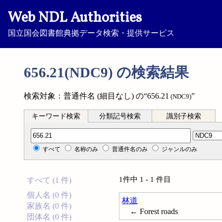
Web NDL Authorities
国立国会図書館典拠データ検索・提供サービス
656.21(NDC9) の検索結果
検索対象：普通件名 (細目なし) の“656.21
”
(NDC9)
キーワード検索
分類記号検索
識別子検索
分類記号検索
すべて
名称のみ
普通件名のみ
ジャンルのみ
1件中 1 - 1 件目
すべて (1 件)
個人名 (0 件)
林道
家族名 (0 件)
← Forest roads
団体名 (0 件)