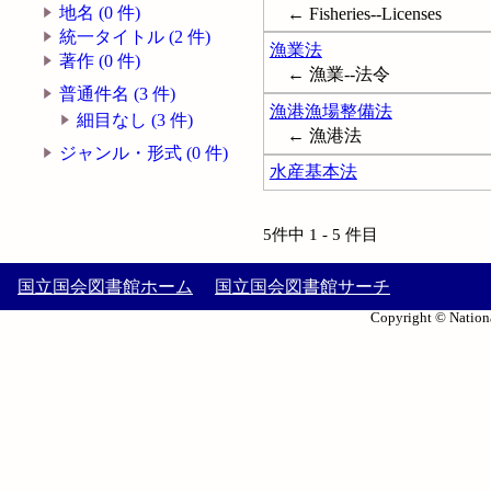
地名 (0 件)
← Fisheries--Licenses
統一タイトル (2 件)
漁業法
著作 (0 件)
← 漁業--法令
普通件名 (3 件)
漁港漁場整備法
細目なし (3 件)
← 漁港法
ジャンル・形式 (0 件)
水産基本法
5件中 1 - 5 件目
国立国会図書館ホーム
国立国会図書館サーチ
Copyright © Nationa