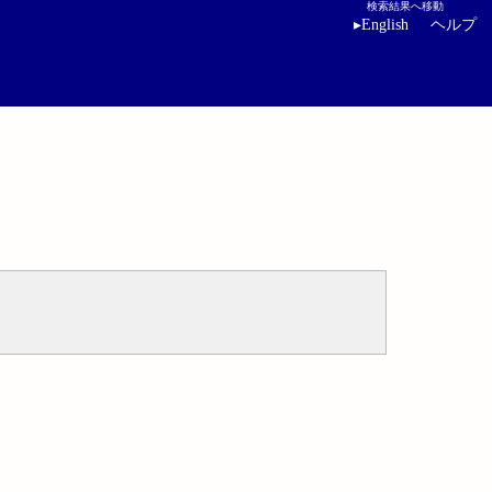
検索結果へ移動
▸
English
ヘルプ