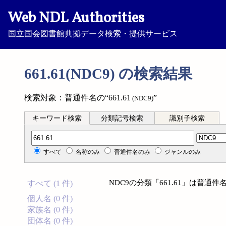
Web NDL Authorities
国立国会図書館典拠データ検索・提供サービス
661.61(NDC9) の検索結果
検索対象：普通件名の“661.61
”
(NDC9)
キーワード検索
分類記号検索
識別子検索
分類記号検索
すべて
名称のみ
普通件名のみ
ジャンルのみ
NDC9の分類「661.61」は普
すべて (1 件)
個人名 (0 件)
家族名 (0 件)
団体名 (0 件)