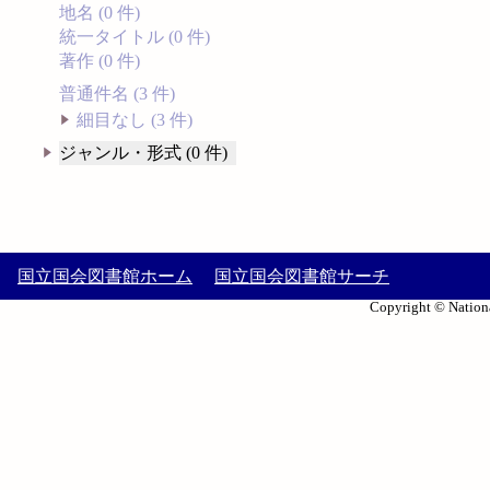
地名 (0 件)
統一タイトル (0 件)
著作 (0 件)
普通件名 (3 件)
細目なし (3 件)
ジャンル・形式 (0 件)
国立国会図書館ホーム
国立国会図書館サーチ
Copyright © Nationa