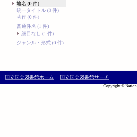
地名 (0 件)
統一タイトル (0 件)
著作 (0 件)
普通件名 (1 件)
細目なし (1 件)
ジャンル・形式 (0 件)
国立国会図書館ホーム
国立国会図書館サーチ
Copyright © Nationa