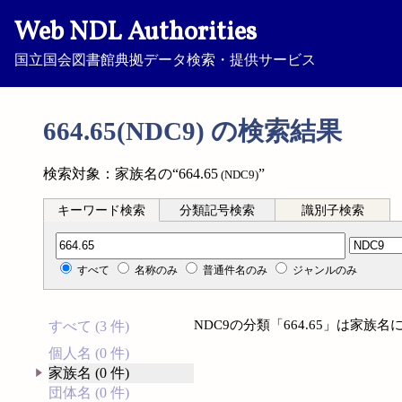
Web NDL Authorities
国立国会図書館典拠データ検索・提供サービス
664.65(NDC9) の検索結果
検索対象：家族名の“664.65
”
(NDC9)
キーワード検索
分類記号検索
識別子検索
分類記号検索
すべて
名称のみ
普通件名のみ
ジャンルのみ
NDC9の分類「664.65」は家
すべて (3 件)
個人名 (0 件)
家族名 (0 件)
団体名 (0 件)