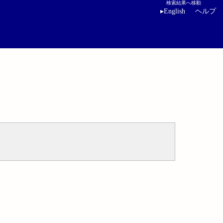
検索結果へ移動
▸
English
ヘルプ