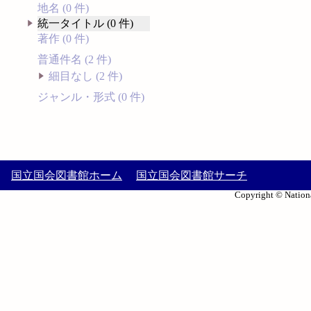
地名 (0 件)
統一タイトル (0 件)
著作 (0 件)
普通件名 (2 件)
細目なし (2 件)
ジャンル・形式 (0 件)
国立国会図書館ホーム
国立国会図書館サーチ
Copyright © Nationa