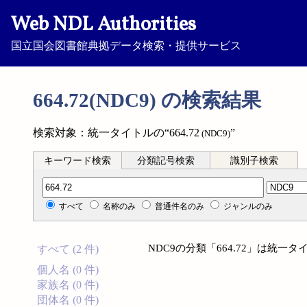
Web NDL Authorities
国立国会図書館典拠データ検索・提供サービス
664.72(NDC9) の検索結果
検索対象：統一タイトルの“664.72
”
(NDC9)
キーワード検索
分類記号検索
識別子検索
分類記号検索
すべて
名称のみ
普通件名のみ
ジャンルのみ
NDC9の分類「664.72」は統
すべて (2 件)
個人名 (0 件)
家族名 (0 件)
団体名 (0 件)