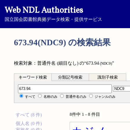
Web NDL Authorities
国立国会図書館典拠データ検索・提供サービス
673.94(NDC9) の検索結果
検索対象：普通件名 (細目なし) の“673.94
”
(NDC9)
キーワード検索
分類記号検索
識別子検索
分類記号検索
すべて
名称のみ
普通件名のみ
ジャンルのみ
8件中 1 - 8 件目
すべて (8 件)
個人名 (0 件)
家族名 (0 件)