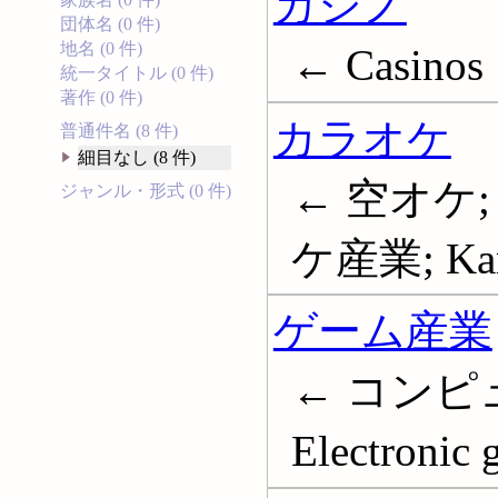
カジノ
団体名 (0 件)
地名 (0 件)
← Casinos
統一タイトル (0 件)
著作 (0 件)
カラオケ
普通件名 (8 件)
細目なし (8 件)
← 空オケ
ジャンル・形式 (0 件)
ケ産業; Kar
ゲーム産業
← コンピ
Electronic 