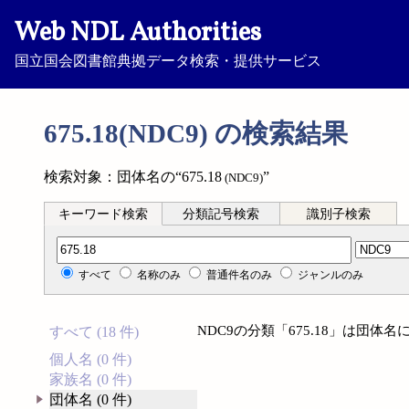
Web NDL Authorities
国立国会図書館典拠データ検索・提供サービス
675.18(NDC9) の検索結果
検索対象：団体名の“675.18
”
(NDC9)
キーワード検索
分類記号検索
識別子検索
分類記号検索
すべて
名称のみ
普通件名のみ
ジャンルのみ
NDC9の分類「675.18」は団
すべて (18 件)
個人名 (0 件)
家族名 (0 件)
団体名 (0 件)