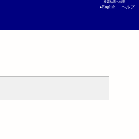
検索結果へ移動
▸
English
ヘルプ