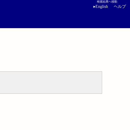
検索結果へ移動
▸
English
ヘルプ