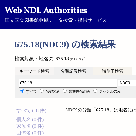
Web NDL Authorities
国立国会図書館典拠データ検索・提供サービス
675.18(NDC9) の検索結果
検索対象：地名の“675.18
”
(NDC9)
キーワード検索
分類記号検索
識別子検索
分類記号検索
すべて
名称のみ
普通件名のみ
ジャンルのみ
NDC9の分類「675.18」は地
すべて (18 件)
個人名 (0 件)
家族名 (0 件)
団体名 (0 件)