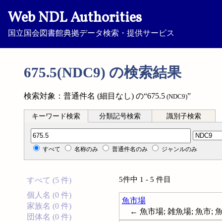
Web NDL Authorities
国立国会図書館典拠データ検索・提供サービス
675.5(NDC9) の検索結果
検索対象：普通件名 (細目なし) の“675.5
”
(NDC9)
キーワード検索
分類記号検索
識別子検索
分類記号検索
すべて
名称のみ
普通件名のみ
ジャンルのみ
5件中 1 - 5 件目
すべて (5 件)
個人名 (0 件)
魚市場
家族名 (0 件)
← 魚市場; 雑魚場; 魚市; 
団体名 (0 件)