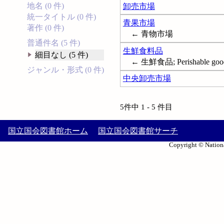
地名 (0 件)
卸売市場
統一タイトル (0 件)
青果市場
著作 (0 件)
← 青物市場
普通件名 (5 件)
生鮮食料品
細目なし (5 件)
← 生鮮食品; Perishable goo
ジャンル・形式 (0 件)
中央卸売市場
5件中 1 - 5 件目
国立国会図書館ホーム
国立国会図書館サーチ
Copyright © Nationa