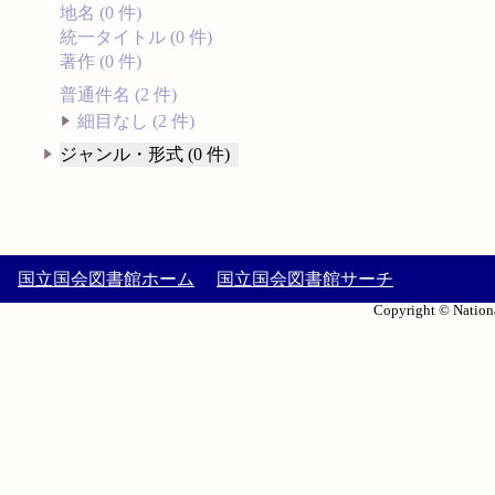
地名 (0 件)
統一タイトル (0 件)
著作 (0 件)
普通件名 (2 件)
細目なし (2 件)
ジャンル・形式 (0 件)
国立国会図書館ホーム
国立国会図書館サーチ
Copyright © Nationa