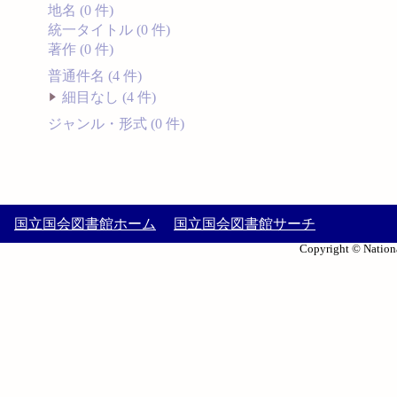
地名 (0 件)
統一タイトル (0 件)
著作 (0 件)
普通件名 (4 件)
細目なし (4 件)
ジャンル・形式 (0 件)
国立国会図書館ホーム
国立国会図書館サーチ
Copyright © Nationa