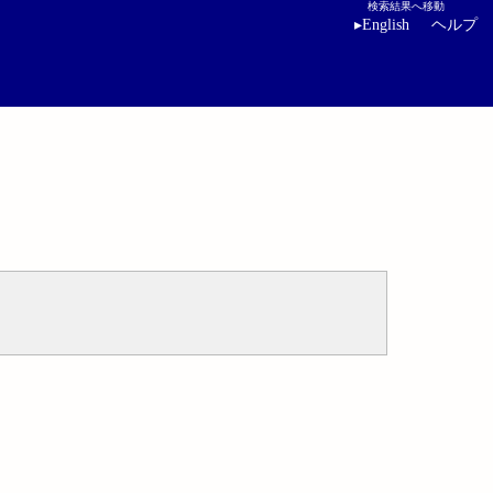
検索結果へ移動
▸
English
ヘルプ