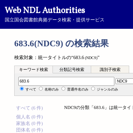
Web NDL Authorities
国立国会図書館典拠データ検索・提供サービス
683.6(NDC9) の検索結果
検索対象：統一タイトルの“683.6
”
(NDC9)
キーワード検索
分類記号検索
識別子検索
分類記号検索
すべて
名称のみ
普通件名のみ
ジャンルのみ
NDC9の分類「683.6」は統一
すべて (6 件)
個人名 (0 件)
家族名 (0 件)
団体名 (0 件)