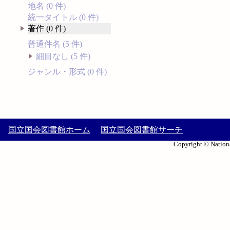
地名 (0 件)
統一タイトル (0 件)
著作 (0 件)
普通件名 (5 件)
細目なし (5 件)
ジャンル・形式 (0 件)
国立国会図書館ホーム
国立国会図書館サーチ
Copyright © Nationa