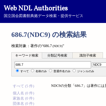
Web NDL Authorities
国立国会図書館典拠データ検索・提供サービス
686.7(NDC9) の検索結果
検索対象：著作の“686.7
”
(NDC9)
キーワード検索
分類記号検索
識別子検索
分類記号検索
すべて
名称のみ
普通件名のみ
ジャンルのみ
NDC9の分類「686.7」は著作
すべて (5 件)
個人名 (0 件)
家族名 (0 件)
団体名 (0 件)