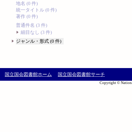
地名 (0 件)
統一タイトル (0 件)
著作 (0 件)
普通件名 (3 件)
細目なし (3 件)
ジャンル・形式 (0 件)
国立国会図書館ホーム
国立国会図書館サーチ
Copyright © Nationa