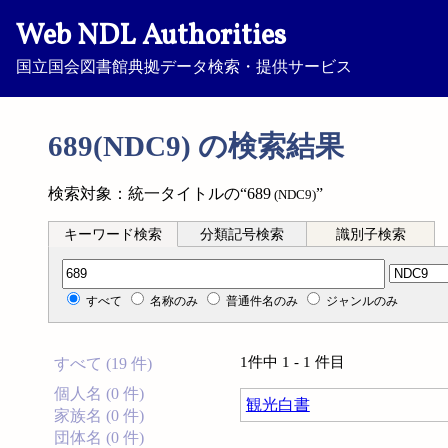
Web NDL Authorities
国立国会図書館典拠データ検索・提供サービス
689(NDC9) の検索結果
検索対象：統一タイトルの“689
”
(NDC9)
キーワード検索
分類記号検索
識別子検索
分類記号検索
すべて
名称のみ
普通件名のみ
ジャンルのみ
1件中 1 - 1 件目
すべて (19 件)
個人名 (0 件)
観光白書
家族名 (0 件)
団体名 (0 件)