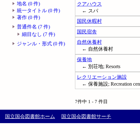
地名 (0 件)
クアハウス
統一タイトル (0 件)
← スパ
著作 (0 件)
国民休暇村
普通件名 (7 件)
国民宿舎
細目なし (7 件)
自然休養村
ジャンル・形式 (0 件)
← 自然休養村
保養地
← 別荘地; Resorts
レクリエーション施設
← 保養施設; Recreation cent
7件中 1 - 7 件目
国立国会図書館ホーム
国立国会図書館サーチ