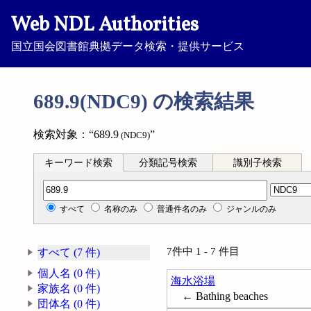
Web NDL Authorities
国立国会図書館典拠データ検索・提供サービス
689.9(NDC9) の検索結果
検索対象：“689.9
”
(NDC9)
キーワード検索
分類記号検索
識別子検索
分類記号検索
すべて
名称のみ
普通件名のみ
ジャンルのみ
7件中 1 - 7 件目
すべて (7 件)
個人名 (0 件)
海水浴場
家族名 (0 件)
← Bathing beaches
団体名 (0 件)