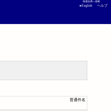
検索結果へ移動
▸
English
ヘルプ
普通件名