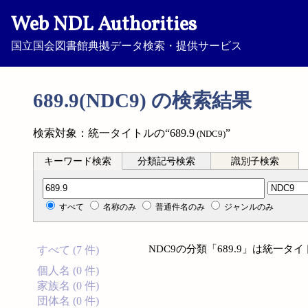
Web NDL Authorities
国立国会図書館典拠データ検索・提供サービス
689.9(NDC9) の検索結果
検索対象：統一タイトルの“689.9
”
(NDC9)
キーワード検索
分類記号検索
識別子検索
分類記号検索
すべて
名称のみ
普通件名のみ
ジャンルのみ
NDC9の分類「689.9」は統一
すべて (7 件)
個人名 (0 件)
家族名 (0 件)
団体名 (0 件)