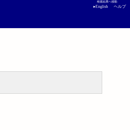
検索結果へ移動
▸
English
ヘルプ