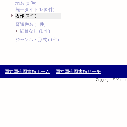
地名 (0 件)
統一タイトル (0 件)
著作 (0 件)
普通件名 (1 件)
細目なし (1 件)
ジャンル・形式 (0 件)
国立国会図書館ホーム
国立国会図書館サーチ
Copyright © Nationa