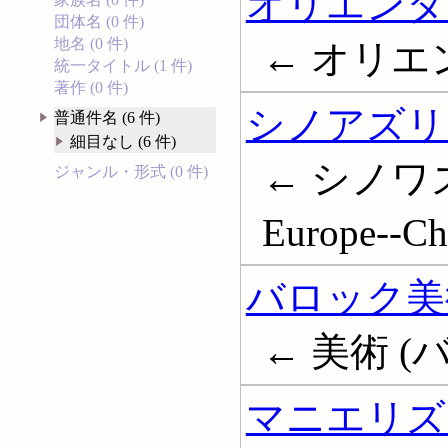
オリエンタ
団体名 (0 件)
地名 (0 件)
← オリエンタ
統一タイトル (1 件)
著作 (0 件)
シノアズリ
普通件名 (6 件)
細目なし (6 件)
← シノワズリー
ジャンル・形式 (0 件)
Europe--Chi
バロック美
← 美術 (バロ
マニエリズ