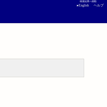
検索結果へ移動
▸
English
ヘルプ