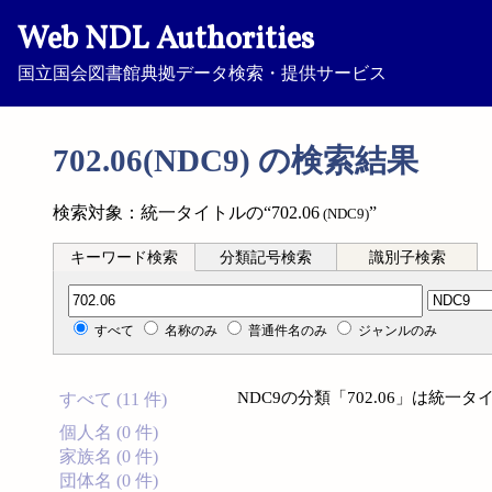
Web NDL Authorities
国立国会図書館典拠データ検索・提供サービス
702.06(NDC9) の検索結果
検索対象：統一タイトルの“702.06
”
(NDC9)
キーワード検索
分類記号検索
識別子検索
分類記号検索
すべて
名称のみ
普通件名のみ
ジャンルのみ
NDC9の分類「702.06」は統
すべて (11 件)
個人名 (0 件)
家族名 (0 件)
団体名 (0 件)