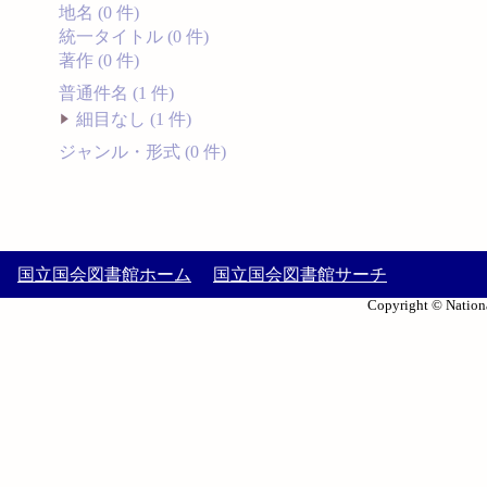
地名 (0 件)
統一タイトル (0 件)
著作 (0 件)
普通件名 (1 件)
細目なし (1 件)
ジャンル・形式 (0 件)
国立国会図書館ホーム
国立国会図書館サーチ
Copyright © Nationa